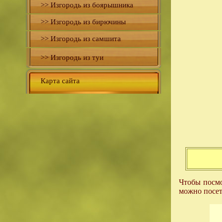
>> Изгородь из боярышника
>> Изгородь из бирючины
>> Изгородь из самшита
>> Изгородь из туи
Карта сайта
Чтобы посмо
можно посет