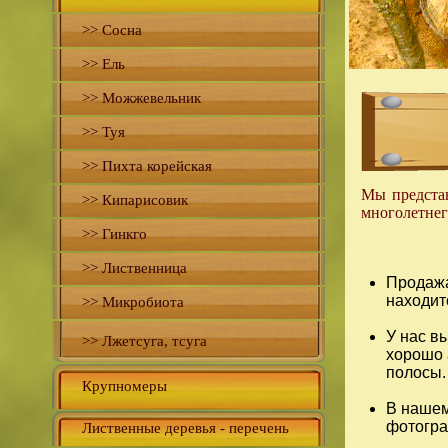
>> Сосна
>> Ель
>> Можжевельник
>> Туя
>> Пихта корейская
Мы представ
>> Кипарисовик
многолетнег
>> Гинкго
>> Лиственница
Продажа
находит
>> Микробиота
У нас в
>> Лжетсуга, тсуга
хорошо 
полосы.
Крупномеры
В нашем
фотогра
Лиственные деревья - перечень