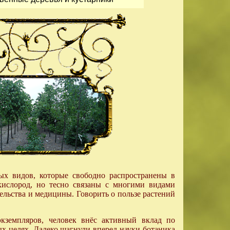
ых видов, которые свободно распространены в
кислород, но тесно связаны с многими видами
ельства и медицины. Говорить о пользе растений
экземпляров, человек внёс активный вклад по
х целях. Далеко шагнули вперед науки ботаника