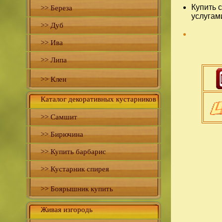
Купить 
>> Береза
услугам
>> Дуб
>> Ива
>> Липа
>> Клен
Каталог декоративных кустарников
>> Самшит
>> Бирючина
>> Купить барбарис
>> Кустарник спирея
>> Боярышник купить
Живая изгородь