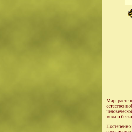
Мир растен
естественн
человеческо
можно беско
Постепенно
сохранению 